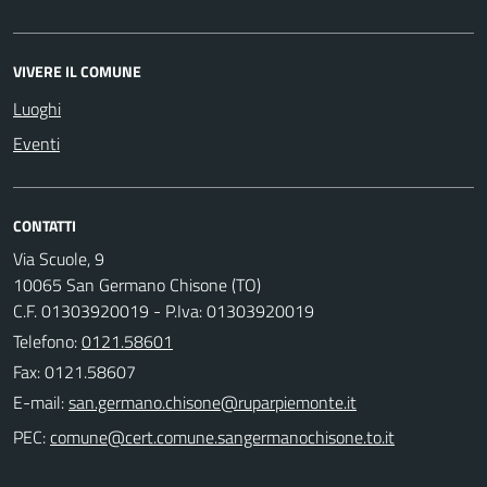
VIVERE IL COMUNE
Luoghi
Eventi
CONTATTI
Via Scuole, 9
10065 San Germano Chisone (TO)
C.F. 01303920019 - P.Iva: 01303920019
Telefono:
0121.58601
Fax: 0121.58607
E-mail:
PEC: