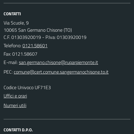
CONTATTI
Via Scuole, 9
10065 San Germano Chisone (TO)
C.F. 01303920019 - P.Iva: 01303920019
Telefono:
0121.58601
Fax: 0121.58607
E-mail:
PEC:
Codice Univoco UF71E3
Uffici e orari
Numeri utili
CONTATTI D.P.O.