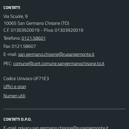
CONTATTI
Via Scuole, 9
10065 San Germano Chisone (TO)
C.F. 01303920019 - P.Iva: 01303920019
Telefono:
0121.58601
Fax: 0121.58607
E-mail:
PEC:
Codice Univoco UF71E3
Uffici e orari
Numeri utili
CONTATTI D.P.O.
E-mail: