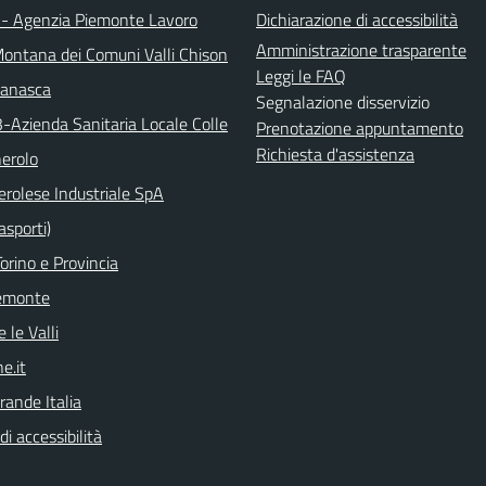
 - Agenzia Piemonte Lavoro
Dichiarazione di accessibilità
Amministrazione trasparente
ontana dei Comuni Valli Chison
Leggi le FAQ
manasca
Segnalazione disservizio
3-Azienda Sanitaria Locale Colle
Prenotazione appuntamento
Richiesta d'assistenza
nerolo
erolese Industriale SpA
asporti)
orino e Provincia
emonte
 le Valli
e.it
rande Italia
di accessibilità