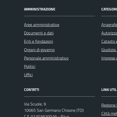
AMMINISTRAZIONE
CATEGORI
Aree amministrative
Anagrafe 
Documenti e dati
Autorizza
Enti e fondazioni
Catasto e
Organi di governo
Giustizia
Personale amministrativo
Imprese 
Politici
Uffici
CONTATTI
LINK UTIL
Via Scuole, 9
Regione
10065 San Germano Chisone (TO)
Città met
C.F. 01303920019 - P.Iva: