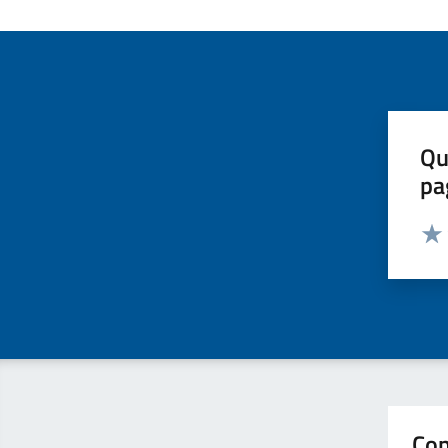
Qu
pa
Valut
Valu
Con