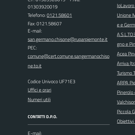
IoLavoro
01303920019
Telefono:
0121.58601
Unione M
Fax: 0121.58607
e e Ger
E-mail:
A.S.L.TO
gno e Pi
PEC:
Acea Pin
Arriva (tr
Turismo T
Codice Univoco UF71E3
ARPA Pi
Uffici e orari
Pinerolo e
Numeri utili
Valchison
Piccola G
CONTATTI D.P.O.
Obiettivi 
E-mail: