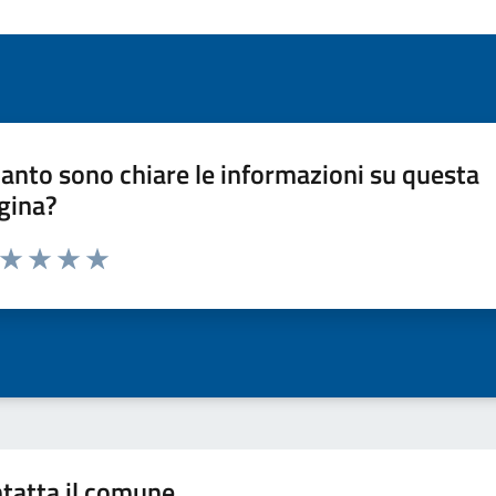
anto sono chiare le informazioni su questa
gina?
a da 1 a 5 stelle la pagina
ta 1 stelle su 5
Valuta 2 stelle su 5
Valuta 3 stelle su 5
Valuta 4 stelle su 5
Valuta 5 stelle su 5
tatta il comune