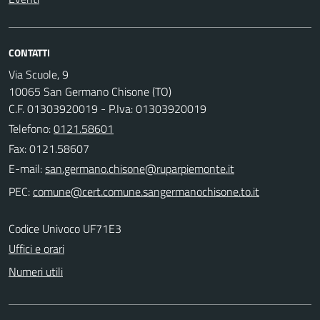
CONTATTI
Via Scuole, 9
10065 San Germano Chisone (TO)
C.F. 01303920019 - P.Iva: 01303920019
Telefono:
0121.58601
Fax: 0121.58607
E-mail:
PEC:
Codice Univoco UF71E3
Uffici e orari
Numeri utili