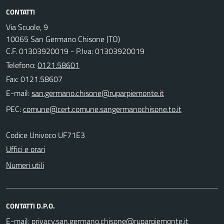
CONTATTI
Via Scuole, 9
10065 San Germano Chisone (TO)
C.F. 01303920019 - P.Iva: 01303920019
Telefono:
0121.58601
Fax: 0121.58607
E-mail:
PEC:
Codice Univoco UF71E3
Uffici e orari
Numeri utili
CONTATTI D.P.O.
E-mail: