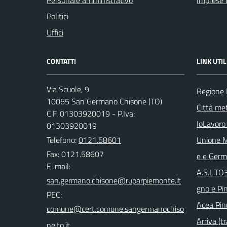
Personale amministrativo
Imprese 
Politici
Uffici
CONTATTI
LINK UTIL
Via Scuole, 9
Regione
10065 San Germano Chisone (TO)
Città met
C.F. 01303920019 - P.Iva:
IoLavoro
01303920019
Telefono:
0121.58601
Unione M
Fax: 0121.58607
e e Ger
E-mail:
A.S.L.TO
gno e Pi
PEC:
Acea Pin
Arriva (tr