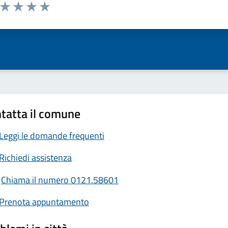
a da 1 a 5 stelle la pagina
ta 1 stelle su 5
Valuta 2 stelle su 5
Valuta 3 stelle su 5
Valuta 4 stelle su 5
Valuta 5 stelle su 5
tatta il comune
Leggi le domande frequenti
Richiedi assistenza
Chiama il numero 0121.58601
Prenota appuntamento