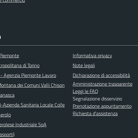
e commercio
I
 Piemonte
Informativa privacy
ropolitana di Torino
Note legali
 - Agenzia Piemonte Lavoro
Dichiarazione di accessibilità
Amministrazione trasparente
ontana dei Comuni Valli Chison
Leggi le FAQ
manasca
Segnalazione disservizio
3-Azienda Sanitaria Locale Colle
Prenotazione appuntamento
Richiesta d'assistenza
nerolo
erolese Industriale SpA
asporti)