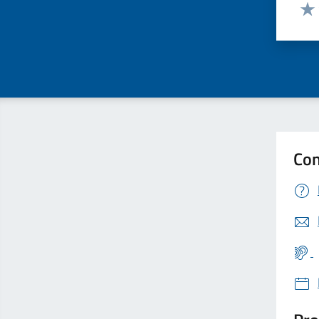
Valut
Valu
Con