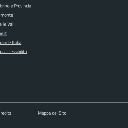
orino e Provincia
emonte
 le Valli
e.it
rande Italia
di accessibilità
redits
Mappa del Sito