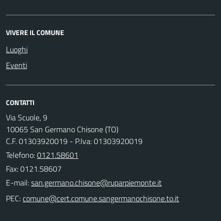
VIVERE IL COMUNE
Luoghi
Eventi
CONTATTI
Via Scuole, 9
10065 San Germano Chisone (TO)
C.F. 01303920019 - P.Iva: 01303920019
Telefono:
0121.58601
Fax: 0121.58607
E-mail:
PEC: