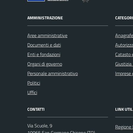
AMMINISTRAZIONE
CATEGORI
Aree amministrative
Anagrafe 
Documenti e dati
Autorizza
Enti e fondazioni
Catasto e
Organi di governo
Giustizia
Personale amministrativo
Imprese 
Politici
Uffici
CONTATTI
LINK UTIL
Via Scuole, 9
Regione
10065 San Germano Chisone (TO)