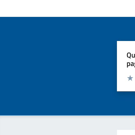
Qu
pa
Valut
Valu