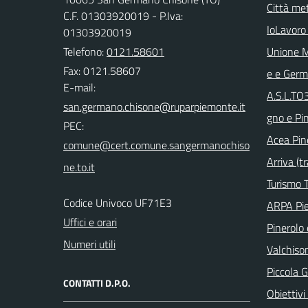
Città met
C.F. 01303920019 - P.Iva:
IoLavoro
01303920019
Telefono:
0121.58601
Unione M
Fax: 0121.58607
e e Ger
E-mail:
A.S.L.TO
gno e Pi
PEC:
Acea Pin
Arriva (tr
Turismo T
Codice Univoco UF71E3
ARPA Pi
Uffici e orari
Pinerolo e
Numeri utili
Valchison
Piccola G
CONTATTI D.P.O.
Obiettivi 