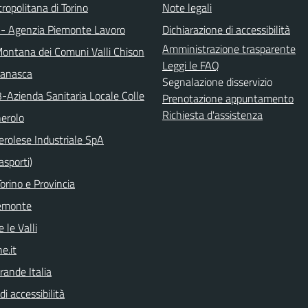
ropolitana di Torino
Note legali
 - Agenzia Piemonte Lavoro
Dichiarazione di accessibilità
Amministrazione trasparente
ontana dei Comuni Valli Chison
Leggi le FAQ
manasca
Segnalazione disservizio
3-Azienda Sanitaria Locale Colle
Prenotazione appuntamento
Richiesta d'assistenza
nerolo
erolese Industriale SpA
asporti)
orino e Provincia
emonte
 le Valli
e.it
rande Italia
di accessibilità