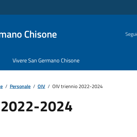
rmano Chisone
Segui
Vivere San Germano Chisone
te
/
Personale
/
OIV
/
OIV triennio 2022-2024
o 2022-2024