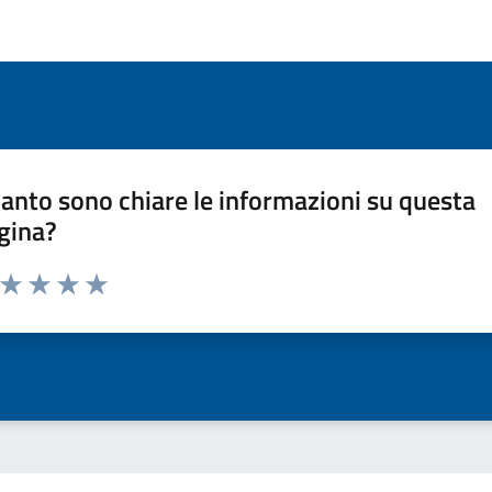
anto sono chiare le informazioni su questa
gina?
a da 1 a 5 stelle la pagina
ta 1 stelle su 5
Valuta 2 stelle su 5
Valuta 3 stelle su 5
Valuta 4 stelle su 5
Valuta 5 stelle su 5