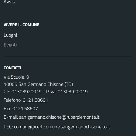
Avvisi
VIVERE IL COMUNE
Luoghi
Eventi
CONTATTI
Via Scuole, 9
10065 San Germano Chisone (TO)
C.F. 01303920019 - P.Iva: 01303920019
Telefono:
0121.58601
Fax: 0121.58607
E-mail:
PEC: