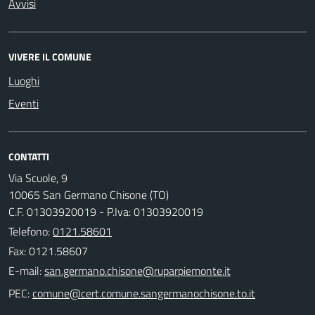
Avvisi
VIVERE IL COMUNE
Luoghi
Eventi
CONTATTI
Via Scuole, 9
10065 San Germano Chisone (TO)
C.F. 01303920019 - P.Iva: 01303920019
Telefono:
0121.58601
Fax: 0121.58607
E-mail:
PEC: