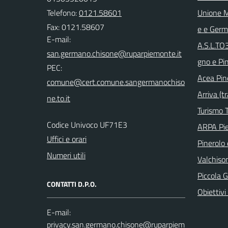
Telefono:
0121.58601
Unione M
Fax: 0121.58607
e e Ger
E-mail:
A.S.L.TO
gno e Pi
PEC:
Acea Pin
Arriva (tr
Turismo T
Codice Univoco UF71E3
ARPA Pi
Uffici e orari
Pinerolo e
Numeri utili
Valchison
Piccola G
CONTATTI D.P.O.
Obiettivi 
E-mail: