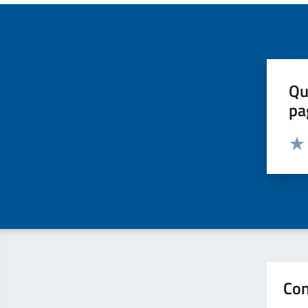
Qu
pa
Valut
Valu
Con