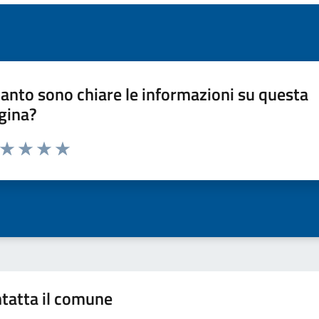
anto sono chiare le informazioni su questa
gina?
a da 1 a 5 stelle la pagina
ta 1 stelle su 5
Valuta 2 stelle su 5
Valuta 3 stelle su 5
Valuta 4 stelle su 5
Valuta 5 stelle su 5
tatta il comune