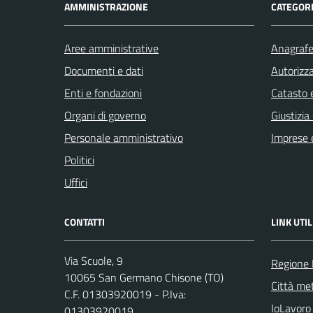
AMMINISTRAZIONE
CATEGORI
Aree amministrative
Anagrafe 
Documenti e dati
Autorizza
Enti e fondazioni
Catasto e
Organi di governo
Giustizia
Personale amministrativo
Imprese 
Politici
Uffici
CONTATTI
LINK UTIL
Via Scuole, 9
Regione
10065 San Germano Chisone (TO)
Città met
C.F. 01303920019 - P.Iva:
IoLavoro
01303920019