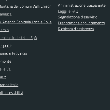
Amministrazione trasparente
ontana dei Comuni Valli Chison
Leggi le FAQ
manasca
Segnalazione disservizio
3-Azienda Sanitaria Locale Colle
Prenotazione appuntamento
Richiesta d'assistenza
nerolo
erolese Industriale SpA
asporti)
orino e Provincia
emonte
 le Valli
e.it
rande Italia
di accessibilità