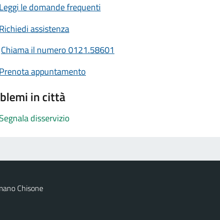
Leggi le domande frequenti
Richiedi assistenza
Chiama il numero 0121.58601
Prenota appuntamento
blemi in città
Segnala disservizio
mano Chisone