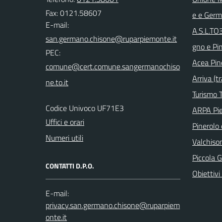
Fax: 0121.58607
e e Ger
E-mail:
A.S.L.TO
gno e Pi
PEC:
Acea Pin
Arriva (tr
Turismo T
Codice Univoco UF71E3
ARPA Pi
Uffici e orari
Pinerolo e
Numeri utili
Valchison
Piccola G
CONTATTI D.P.O.
Obiettivi 
E-mail: