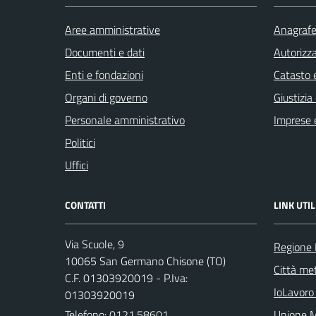
Aree amministrative
Anagrafe 
Documenti e dati
Autorizza
Enti e fondazioni
Catasto e
Organi di governo
Giustizia
Personale amministrativo
Imprese 
Politici
Uffici
CONTATTI
LINK UTIL
Via Scuole, 9
Regione
10065 San Germano Chisone (TO)
Città met
C.F. 01303920019 - P.Iva:
IoLavoro
01303920019
Telefono:
0121.58601
Unione M