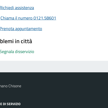
Richiedi assistenza
Chiama il numero 0121.58601
Prenota appuntamento
blemi in città
Segnala disservizio
mano Chisone
E DI SERVIZIO