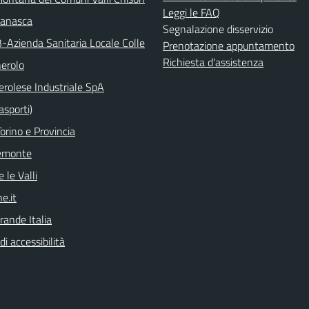
Leggi le FAQ
manasca
Segnalazione disservizio
3-Azienda Sanitaria Locale Colle
Prenotazione appuntamento
Richiesta d'assistenza
nerolo
erolese Industriale SpA
asporti)
orino e Provincia
emonte
 le Valli
e.it
rande Italia
di accessibilità