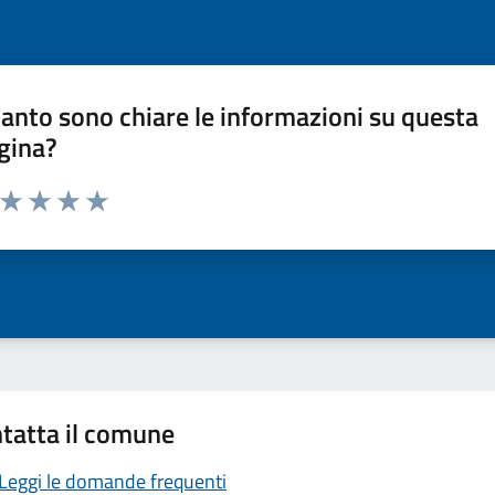
anto sono chiare le informazioni su questa
gina?
a da 1 a 5 stelle la pagina
ta 1 stelle su 5
Valuta 2 stelle su 5
Valuta 3 stelle su 5
Valuta 4 stelle su 5
Valuta 5 stelle su 5
tatta il comune
Leggi le domande frequenti