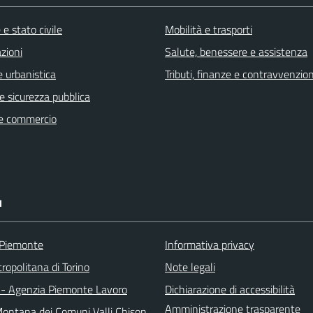
e stato civile
Mobilità e trasporti
zioni
Salute, benessere e assistenza
 urbanistica
Tributi, finanze e contravvenzion
 e sicurezza pubblica
e commercio
I
 Piemonte
Informativa privacy
ropolitana di Torino
Note legali
 - Agenzia Piemonte Lavoro
Dichiarazione di accessibilità
Amministrazione trasparente
ontana dei Comuni Valli Chison