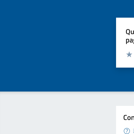
Qu
pa
Valut
Valu
Con