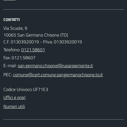
CONTATTI
Via Scuole, 9
10065 San Germano Chisone (TO)
C.F. 01303920019 - P.Iva: 01303920019
Telefono:
0121.58601
Fax: 0121.58607
E-mail:
PEC:
Codice Univoco UF71E3
Uffici e orari
Numeri utili