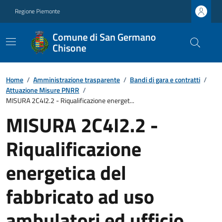
Regione Piemonte
Comune di San Germano
Chisone
Home
/
Amministrazione trasparente
/
Bandi di gara e contratti
/
Attuazione Misure PNRR
/
MISURA 2C4I2.2 - Riqualificazione energet...
MISURA 2C4I2.2 -
Riqualificazione
energetica del
fabbricato ad uso
ambulatori ed ufficio