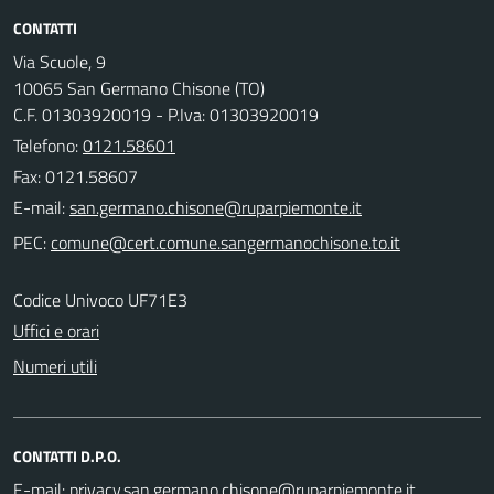
CONTATTI
Via Scuole, 9
10065 San Germano Chisone (TO)
C.F. 01303920019 - P.Iva: 01303920019
Telefono:
0121.58601
Fax: 0121.58607
E-mail:
PEC:
Codice Univoco UF71E3
Uffici e orari
Numeri utili
CONTATTI D.P.O.
E-mail: