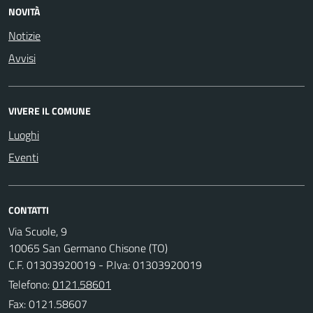
NOVITÀ
Notizie
Avvisi
VIVERE IL COMUNE
Luoghi
Eventi
CONTATTI
Via Scuole, 9
10065 San Germano Chisone (TO)
C.F. 01303920019 - P.Iva: 01303920019
Telefono:
0121.58601
Fax: 0121.58607