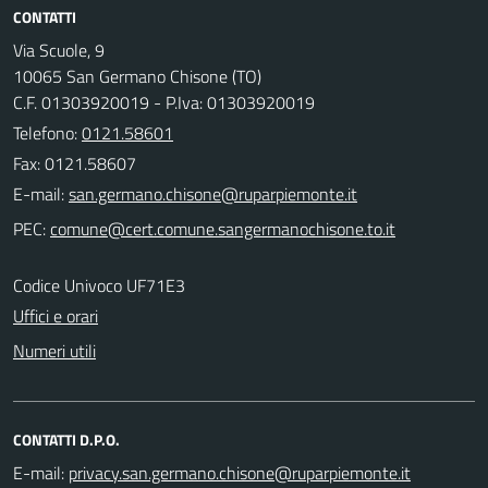
CONTATTI
Via Scuole, 9
10065 San Germano Chisone (TO)
C.F. 01303920019 - P.Iva: 01303920019
Telefono:
0121.58601
Fax: 0121.58607
E-mail:
PEC:
Codice Univoco UF71E3
Uffici e orari
Numeri utili
CONTATTI D.P.O.
E-mail: