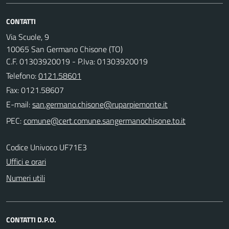
CONTATTI
Via Scuole, 9
10065 San Germano Chisone (TO)
C.F. 01303920019 - P.Iva: 01303920019
Telefono:
0121.58601
Fax: 0121.58607
E-mail:
PEC:
Codice Univoco UF71E3
Uffici e orari
Numeri utili
CONTATTI D.P.O.