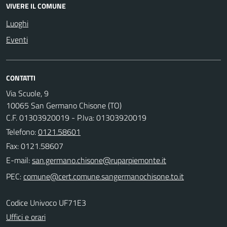
VIVERE IL COMUNE
Luoghi
Eventi
CONTATTI
Via Scuole, 9
10065 San Germano Chisone (TO)
C.F. 01303920019 - P.Iva: 01303920019
Telefono:
0121.58601
Fax: 0121.58607
E-mail:
PEC:
Codice Univoco UF71E3
Uffici e orari