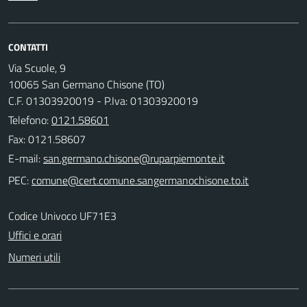
CONTATTI
Via Scuole, 9
10065 San Germano Chisone (TO)
C.F. 01303920019 - P.Iva: 01303920019
Telefono:
0121.58601
Fax: 0121.58607
E-mail:
PEC:
Codice Univoco UF71E3
Uffici e orari
Numeri utili