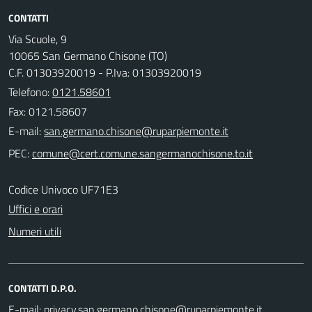
CONTATTI
Via Scuole, 9
10065 San Germano Chisone (TO)
C.F. 01303920019 - P.Iva: 01303920019
Telefono:
0121.58601
Fax: 0121.58607
E-mail:
PEC:
Codice Univoco UF71E3
Uffici e orari
Numeri utili
CONTATTI D.P.O.
E-mail: