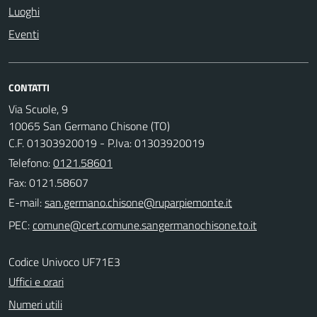
Luoghi
Eventi
CONTATTI
Via Scuole, 9
10065 San Germano Chisone (TO)
C.F. 01303920019 - P.Iva: 01303920019
Telefono:
0121.58601
Fax: 0121.58607
E-mail:
PEC:
Codice Univoco UF71E3
Uffici e orari
Numeri utili