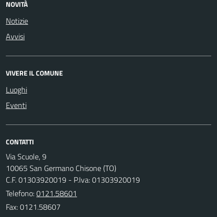
NOVITÀ
Notizie
Avvisi
VIVERE IL COMUNE
Luoghi
Eventi
CONTATTI
Via Scuole, 9
10065 San Germano Chisone (TO)
C.F. 01303920019 - P.Iva: 01303920019
Telefono:
0121.58601
Fax: 0121.58607