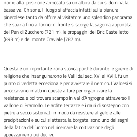
nome alla posizione arroccata su un’altura da cui si domina la
bassa val Chisone. Il luogo si affaccia infatti sulla pianura
pinerolese tanto da offrire al visitatore uno splendido panorama
che spazia fino a Torino; di fronte si scorge la sagoma appuntita
del Pan di Zucchero (721 m), le propaggini del Bric Castelletto
(893 m) e del monte Craviale (787 m).
Questa è un’importante zona storica poiché durante le guerre di
religione che insanguinarono le Valli dal sec. XVI al XVIII, fu un
punto di vedetta eccezionale per avvistare il nemico. I Valdesi si
arroccavano infatti in queste alture per organizzare la
resistenza e poi trovare scampo in val d’Angrogna attraverso il
vallone di Pramollo. Le ardite terrazze e i muri di sostegno con
pietre a secco sistemati in modo da resistere al gelo e alle
precipitazioni e su cui si attesta la borgata, sono uno dei segni
della fatica dell’uomo nel ricercare la coltivazione degli
appezzamenti più declivi.