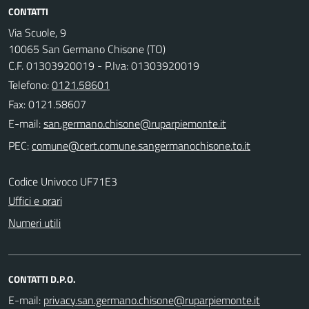
CONTATTI
Via Scuole, 9
10065 San Germano Chisone (TO)
C.F. 01303920019 - P.Iva: 01303920019
Telefono:
0121.58601
Fax: 0121.58607
E-mail:
PEC:
Codice Univoco UF71E3
Uffici e orari
Numeri utili
CONTATTI D.P.O.
E-mail: