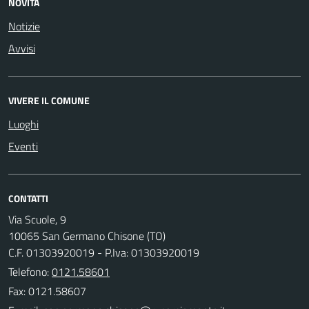
NOVITÀ
Notizie
Avvisi
VIVERE IL COMUNE
Luoghi
Eventi
CONTATTI
Via Scuole, 9
10065 San Germano Chisone (TO)
C.F. 01303920019 - P.Iva: 01303920019
Telefono:
0121.58601
Fax: 0121.58607