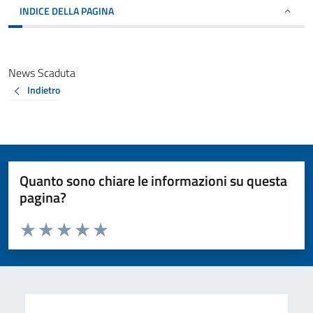
INDICE DELLA PAGINA
News Scaduta
Indietro
Quanto sono chiare le informazioni su questa
pagina?
Valuta da 1 a 5 stelle la pagina
Valuta 1 stelle su 5
Valuta 2 stelle su 5
Valuta 3 stelle su 5
Valuta 4 stelle su 5
Valuta 5 stelle su 5