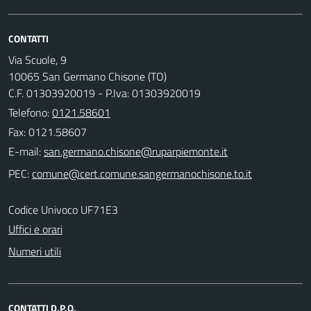
CONTATTI
Via Scuole, 9
10065 San Germano Chisone (TO)
C.F. 01303920019 - P.Iva: 01303920019
Telefono:
0121.58601
Fax: 0121.58607
E-mail:
PEC:
Codice Univoco UF71E3
Uffici e orari
Numeri utili
CONTATTI D.P.O.