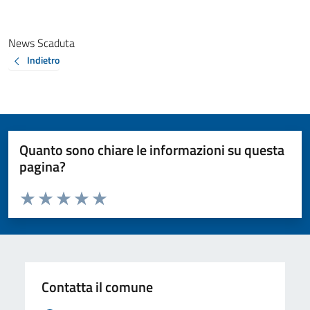
News Scaduta
Indietro
Quanto sono chiare le informazioni su questa
pagina?
Valuta da 1 a 5 stelle la pagina
Valuta 1 stelle su 5
Valuta 2 stelle su 5
Valuta 3 stelle su 5
Valuta 4 stelle su 5
Valuta 5 stelle su 5
Contatta il comune