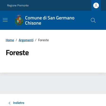
Regione Piemonte
Comune di San Germano
Chisone
Home
/
Argomenti
/
Foreste
Foreste
Indietro