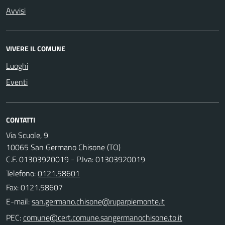
Avvisi
VIVERE IL COMUNE
Luoghi
Eventi
CONTATTI
Via Scuole, 9
10065 San Germano Chisone (TO)
C.F. 01303920019 - P.Iva: 01303920019
Telefono:
0121.58601
Fax: 0121.58607
E-mail:
PEC: