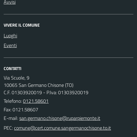
Avvisi
VIVERE IL COMUNE
Luoghi
Eventi
CONTATTI
Via Scuole, 9
10065 San Germano Chisone (TO)
C.F. 01303920019 - P.Iva: 01303920019
Telefono:
0121.58601
Fax: 0121.58607
E-mail:
PEC: