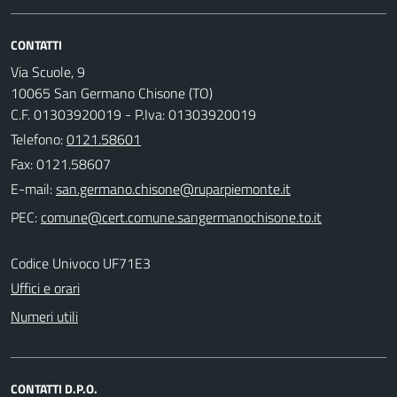
CONTATTI
Via Scuole, 9
10065 San Germano Chisone (TO)
C.F. 01303920019 - P.Iva: 01303920019
Telefono:
0121.58601
Fax: 0121.58607
E-mail:
PEC:
Codice Univoco UF71E3
Uffici e orari
Numeri utili
CONTATTI D.P.O.