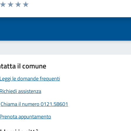
a da 1 a 5 stelle la pagina
ta 1 stelle su 5
Valuta 2 stelle su 5
Valuta 3 stelle su 5
Valuta 4 stelle su 5
Valuta 5 stelle su 5
tatta il comune
Leggi le domande frequenti
Richiedi assistenza
Chiama il numero 0121.58601
Prenota appuntamento