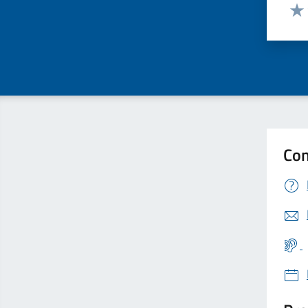
Valut
Valu
Con